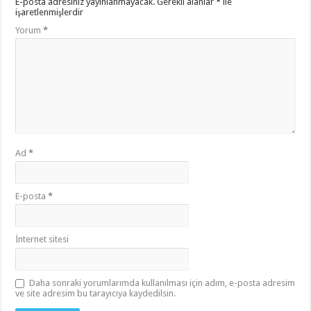
E-posta adresiniz yayınlanmayacak.
Gerekli alanlar
*
ile
işaretlenmişlerdir
Yorum
*
Ad
*
E-posta
*
İnternet sitesi
Daha sonraki yorumlarımda kullanılması için adım, e-posta adresim
ve site adresim bu tarayıcıya kaydedilsin.