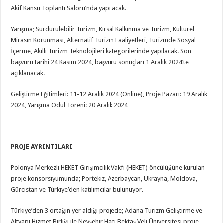
Akif Kansu Toplantı Saloru’nda yapılacak.
Yarışma; Sürdürülebilir Turizm, Kırsal Kalkınma ve Turizm, Kültürel
Mirasın Korunması, Alternatif Turizm Faaliyetleri, Turizmde Sosyal
İçerme, Akıllı Turizm Teknolojileri kategorilerinde yapılacak. Son
başvuru tarihi 24 Kasım 2024, başvuru sonuçları 1 Aralık 2024’te
açıklanacak.
Geliştirme Eğitimleri: 11-12 Aralık 2024 (Online), Proje Pazarı: 19 Aralık
2024, Yarışma Ödül Töreni: 20 Aralık 2024
PROJE AYRINTILARI
Polonya Merkezli HEKET Girişimcilik Vakfı (HEKET) öncülüğüne kurulan
proje konsorsiyumunda; Portekiz, Azerbaycan, Ukrayna, Moldova,
Gürcistan ve Türkiye’den katılımcılar bulunuyor.
Türkiye’den 3 ortağın yer aldığı projede; Adana Turizm Geliştirme ve
Altyapı Hizmet Birliği ile Nevşehir Hacı Bektaş Veli Üniversitesi proje