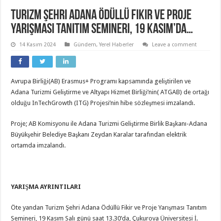
Turizm Şehri Adana Ödüllü Fikir ve Proje
Yarışması Tanıtım Semineri, 19 Kasım’da…
14 Kasım 2024
Gündem
,
Yerel Haberler
Leave a comment
Avrupa Birliği(AB) Erasmus+ Programı kapsamında geliştirilen ve
Adana Turizmi Geliştirme ve Altyapı Hizmet Birliği’nin( ATGAB) de ortağı
olduğu InTechGrowth (ITG) Projesi’nin hibe sözleşmesi imzalandı.
Proje; AB Komisyonu ile Adana Turizmi Geliştirme Birlik Başkanı-Adana
Büyükşehir Belediye Başkanı Zeydan Karalar tarafından elektrik
ortamda imzalandı.
YARIŞMA AYRINTILARI
Öte yandan Turizm Şehri Adana Ödüllü Fikir ve Proje Yarışması Tanıtım
Semineri, 19 Kasım Salı günü saat 13.30’da, Çukurova Üniversitesi İ.