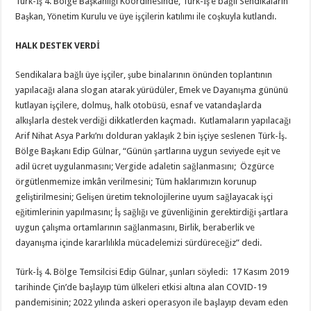
Türk-İş 4. Bölge Başkanlığı Koordinesinde, Türk-İş’e bağlı Sendikaların
Başkan, Yönetim Kurulu ve üye işçilerin katılımı ile coşkuyla kutlandı.
HALK DESTEK VERDİ
Sendikalara bağlı üye işçiler, şube binalarının önünden toplantının
yapılacağı alana slogan atarak yürüdüler, Emek ve Dayanışma gününü
kutlayan işçilere, dolmuş, halk otobüsü, esnaf ve vatandaşlarda
alkışlarla destek verdiği dikkatlerden kaçmadı. Kutlamaların yapılacağı
Arif Nihat Asya Parkı’nı dolduran yaklaşık 2 bin işçiye seslenen Türk-İş.
Bölge Başkanı Edip Gülnar, “Günün şartlarına uygun seviyede eşit ve
adil ücret uygulanmasını; Vergide adaletin sağlanmasını; Özgürce
örgütlenmemize imkân verilmesini; Tüm haklarımızın korunup
geliştirilmesini; Gelişen üretim teknolojilerine uyum sağlayacak işçi
eğitimlerinin yapılmasını; İş sağlığı ve güvenliğinin gerektirdiği şartlara
uygun çalışma ortamlarının sağlanmasını, Birlik, beraberlik ve
dayanışma içinde kararlılıkla mücadelemizi sürdüreceğiz” dedi.
Türk-İş 4. Bölge Temsilcisi Edip Gülnar, şunları söyledi: 17 Kasım 2019
tarihinde Çin’de başlayıp tüm ülkeleri etkisi altına alan COVID-19
pandemisinin; 2022 yılında askeri operasyon ile başlayıp devam eden