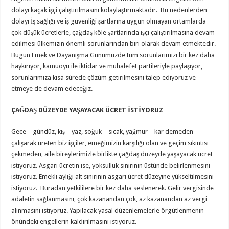
dolayı kaçak işçi çalıştırılmasını kolaylaştırmaktadır. Bu nedenlerden
dolayı İş sağlığı ve iş güvenliği şartlarına uygun olmayan ortamlarda
çok düşük ücretlerle, çağdaş köle şartlarında işçi çalıştırılmasına devam
edilmesi ülkemizin önemli sorunlarından biri olarak devam etmektedir.
Bugün Emek ve Dayanışma Günümüzde tüm sorunlarımızı bir kez daha
haykırıyor, kamuoyu ile iktidar ve muhalefet partileriyle paylaşıyor,
sorunlarımıza kısa sürede çözüm getirilmesini talep ediyoruz ve
etmeye de devam edeceğiz.
ÇAĞDAŞ DÜZEYDE YAŞAYACAK ÜCRET İSTİYORUZ
Gece – gündüz, kış – yaz, soğuk – sıcak, yağmur – kar demeden
çalışarak üreten biz işçiler, emeğimizin karşılığı olan ve geçim sıkıntısı
çekmeden, aile bireylerimizle birlikte çağdaş düzeyde yaşayacak ücret
istiyoruz. Asgari ücretin ise, yoksulluk sınırının üstünde belirlenmesini
istiyoruz. Emekli aylığı alt sınırının asgari ücret düzeyine yükseltilmesini
istiyoruz. Buradan yetkililere bir kez daha seslenerek. Gelir vergisinde
adaletin sağlanmasını, çok kazanandan çok, az kazanandan az vergi
alınmasını istiyoruz. Yapılacak yasal düzenlemelerle örgütlenmenin
önündeki engellerin kaldırılmasını istiyoruz.