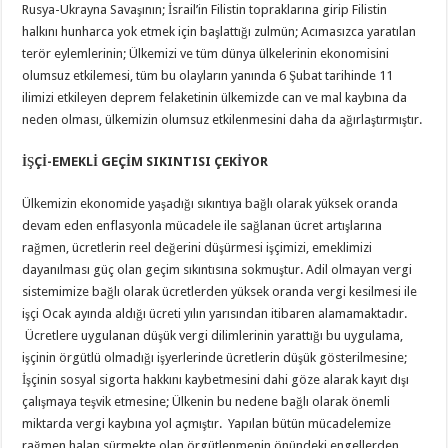
Rusya-Ukrayna Savaşının; İsrail’in Filistin topraklarına girip Filistin
halkını hunharca yok etmek için başlattığı zulmün; Acımasızca yaratılan
terör eylemlerinin; Ülkemizi ve tüm dünya ülkelerinin ekonomisini
olumsuz etkilemesi, tüm bu olayların yanında 6 Şubat tarihinde 11
ilimizi etkileyen deprem felaketinin ülkemizde can ve mal kaybına da
neden olması, ülkemizin olumsuz etkilenmesini daha da ağırlaştırmıştır.
İŞÇİ-EMEKLİ GEÇİM SIKINTISI ÇEKİYOR
Ülkemizin ekonomide yaşadığı sıkıntıya bağlı olarak yüksek oranda
devam eden enflasyonla mücadele ile sağlanan ücret artışlarına
rağmen, ücretlerin reel değerini düşürmesi işçimizi, emeklimizi
dayanılması güç olan geçim sıkıntısına sokmuştur. Adil olmayan vergi
sistemimize bağlı olarak ücretlerden yüksek oranda vergi kesilmesi ile
işçi Ocak ayında aldığı ücreti yılın yarısından itibaren alamamaktadır.
Ücretlere uygulanan düşük vergi dilimlerinin yarattığı bu uygulama,
işçinin örgütlü olmadığı işyerlerinde ücretlerin düşük gösterilmesine;
İşçinin sosyal sigorta hakkını kaybetmesini dahi göze alarak kayıt dışı
çalışmaya teşvik etmesine; Ülkenin bu nedene bağlı olarak önemli
miktarda vergi kaybına yol açmıştır. Yapılan bütün mücadelemize
rağmen halan sürmekte olan örgütlenmenin önündeki engellerden