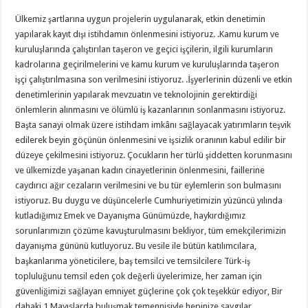
Ülkemiz şartlarına uygun projelerin uygulanarak, etkin denetimin
yapılarak kayıt dışı istihdamın önlenmesini istiyoruz. .Kamu kurum ve
kuruluşlarında çalıştırılan taşeron ve geçici işçilerin, ilgili kurumların
kadrolarına geçirilmelerini ve kamu kurum ve kuruluşlarında taşeron
işçi çalıştırılmasına son verilmesini istiyoruz. .İşyerlerinin düzenli ve etkin
denetimlerinin yapılarak mevzuatın ve teknolojinin gerektirdiği
önlemlerin alınmasını ve ölümlü iş kazanlarının sonlanmasını istiyoruz.
Başta sanayi olmak üzere istihdam imkânı sağlayacak yatırımların teşvik
edilerek beyin göçünün önlenmesini ve işsizlik oranının kabul edilir bir
düzeye çekilmesini istiyoruz. Çocukların her türlü şiddetten korunmasını
ve ülkemizde yaşanan kadın cinayetlerinin önlenmesini, faillerine
caydırıcı ağır cezaların verilmesini ve bu tür eylemlerin son bulmasını
istiyoruz. Bu duygu ve düşüncelerle Cumhuriyetimizin yüzüncü yılında
kutladığımız Emek ve Dayanışma Günümüzde, haykırdığımız
sorunlarımızın çözüme kavuşturulmasını bekliyor, tüm emekçilerimizin
dayanışma gününü kutluyoruz. Bu vesile ile bütün katılımcılara,
başkanlarıma yöneticilere, baş temsilci ve temsilcilere Türk-iş
topluluğunu temsil eden çok değerli üyelerimize, her zaman için
güvenliğimizi sağlayan emniyet güçlerine çok çok teşekkür ediyor, Bir
dahaki 1 Mayıslarda buluşmak temennisiyle hepinize saygılar