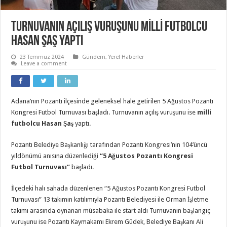
TURNUVANIN AÇILIŞ VURUŞUNU MİLLİ FUTBOLCU
HASAN ŞAŞ YAPTI
23 Temmuz 2024
Gündem
,
Yerel Haberler
Leave a comment
Adana’nın Pozantı ilçesinde geleneksel hale getirilen 5 Ağustos Pozantı
Kongresi Futbol Turnuvası başladı. Turnuvanın açılış vuruşunu ise
milli
futbolcu Hasan Şaş
yaptı.
Pozantı Belediye Başkanlığı tarafından Pozantı Kongresi’nin 104’üncü
yıldönümü anısına düzenlediği
“5 Ağustos Pozantı Kongresi
Futbol Turnuvası”
başladı.
İlçedeki halı sahada düzenlenen “5 Ağustos Pozantı Kongresi Futbol
Turnuvası” 13 takımın katılımıyla Pozantı Belediyesi ile Orman İşletme
takımı arasında oynanan müsabaka ile start aldı Turnuvanın başlangıç
vuruşunu ise Pozantı Kaymakamı Ekrem Güdek, Belediye Başkanı Ali