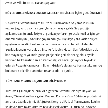
Avan ve Milli futbolcu Hasan Şaş yaptı.
BÖYLE ORGANİZASYONLAR GELECEK NESİLLER İÇİN ÇOK ÖNEMLİ
5 Ağustos Pozantı Kongresi Futbol Turnuvasının başlama vuruşunu
yapan Şaş, vuruş sonrası gençlerle bir araya geldi. Şaş yaptığı
açıklamada; Şu anda böyle organizasyonların gelecek nesiller için çok
önemli olduğunu, özellikle çağımızda çok küçük yaşlara kadar düşen
uyuşturucu ve alkol kullanımının önüne ancak bu tür etkinlikler ile
geçilebileceğini vurguladı. Efsane futbolcu Hasan Şaş futboldan asla
kopmayacağını yakında güzel projelerle geri döneceğinin sinyalini
verirken halk tarafından gösterilen ilgi ve sevgi için ayrıca teşekkür
ederek Pozantı Kaymakamı Ekrem Güdek’e de ayrıca forma takdiminde
bulunarak etkinlik alanından tezahüratlarla ayrıldı.
TÜM TAKIMLARA BAŞARILAR DİLİYORUM
Turnuva ilgili düşüncelerini dile getiren Pozantı Belediye Başkanı Ali
Avan, “Geleneksel hale gelen Pozantı Kongresi’nin 104’üncü yıldönümü
anısına düzenlediğimiz 5 Ağustos Kongresi Futbol Turnuvasına katılım
sağlayan tüm takımlarımıza teşekkür ediyorum. Bu turnuva, sadece