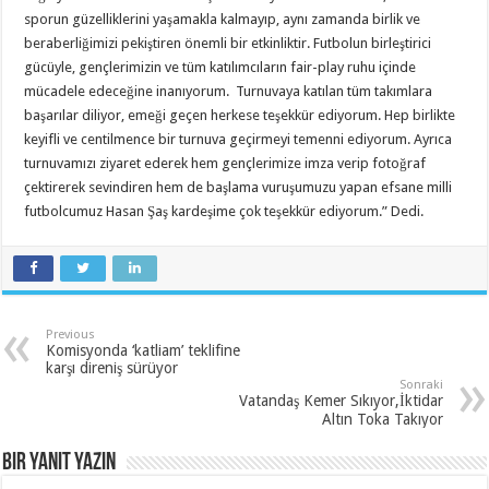
sporun güzelliklerini yaşamakla kalmayıp, aynı zamanda birlik ve
beraberliğimizi pekiştiren önemli bir etkinliktir. Futbolun birleştirici
gücüyle, gençlerimizin ve tüm katılımcıların fair-play ruhu içinde
mücadele edeceğine inanıyorum. Turnuvaya katılan tüm takımlara
başarılar diliyor, emeği geçen herkese teşekkür ediyorum. Hep birlikte
keyifli ve centilmence bir turnuva geçirmeyi temenni ediyorum. Ayrıca
turnuvamızı ziyaret ederek hem gençlerimize imza verip fotoğraf
çektirerek sevindiren hem de başlama vuruşumuzu yapan efsane milli
futbolcumuz Hasan Şaş kardeşime çok teşekkür ediyorum.” Dedi.
Previous
Komisyonda ‘katliam’ teklifine
karşı direniş sürüyor
Sonraki
Vatandaş Kemer Sıkıyor,İktidar
Altın Toka Takıyor
Bir yanıt yazın