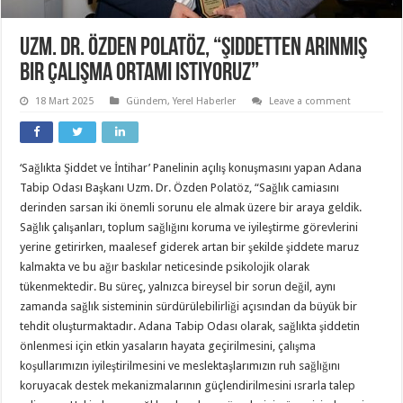
Uzm. Dr. Özden Polatöz, “Şiddetten arınmış
bir çalışma ortamı istiyoruz”
18 Mart 2025
Gündem
,
Yerel Haberler
Leave a comment
‘Sağlıkta Şiddet ve İntihar’ Panelinin açılış konuşmasını yapan Adana
Tabip Odası Başkanı Uzm. Dr. Özden Polatöz, “Sağlık camiasını
derinden sarsan iki önemli sorunu ele almak üzere bir araya geldik.
Sağlık çalışanları, toplum sağlığını koruma ve iyileştirme görevlerini
yerine getirirken, maalesef giderek artan bir şekilde şiddete maruz
kalmakta ve bu ağır baskılar neticesinde psikolojik olarak
tükenmektedir. Bu süreç, yalnızca bireysel bir sorun değil, aynı
zamanda sağlık sisteminin sürdürülebilirliği açısından da büyük bir
tehdit oluşturmaktadır. Adana Tabip Odası olarak, sağlıkta şiddetin
önlenmesi için etkin yasaların hayata geçirilmesini, çalışma
koşullarımızın iyileştirilmesini ve meslektaşlarımızın ruh sağlığını
koruyacak destek mekanizmalarının güçlendirilmesini ısrarla talep