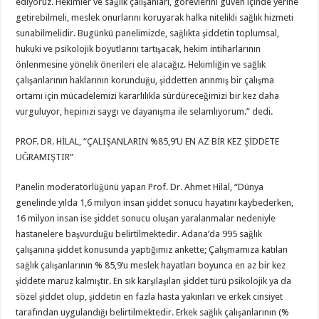
ediyoruz. Hekimler ve sağlık çalışanları, görevlerini güven içinde yerine
getirebilmeli, meslek onurlarını koruyarak halka nitelikli sağlık hizmeti
sunabilmelidir. Bugünkü panelimizde, sağlıkta şiddetin toplumsal,
hukuki ve psikolojik boyutlarını tartışacak, hekim intiharlarının
önlenmesine yönelik önerileri ele alacağız. Hekimliğin ve sağlık
çalışanlarının haklarının korunduğu, şiddetten arınmış bir çalışma
ortamı için mücadelemizi kararlılıkla sürdüreceğimizi bir kez daha
vurguluyor, hepinizi saygı ve dayanışma ile selamlıyorum.” dedi.
PROF. DR. HİLAL, “ÇALIŞANLARIN %85,9’U EN AZ BİR KEZ ŞİDDETE
UĞRAMIŞTIR”
Panelin moderatörlüğünü yapan Prof. Dr. Ahmet Hilal, “Dünya
genelinde yılda 1,6 milyon insan şiddet sonucu hayatını kaybederken,
16 milyon insan ise şiddet sonucu oluşan yaralanmalar nedeniyle
hastanelere başvurduğu belirtilmektedir. Adana’da 995 sağlık
çalışanına şiddet konusunda yaptığımız ankette; Çalışmamıza katılan
sağlık çalışanlarının % 85,9’u meslek hayatları boyunca en az bir kez
şiddete maruz kalmıştır. En sık karşılaşılan şiddet türü psikolojik ya da
sözel şiddet olup, şiddetin en fazla hasta yakınları ve erkek cinsiyet
tarafından uygulandığı belirtilmektedir. Erkek sağlık çalışanlarının (%