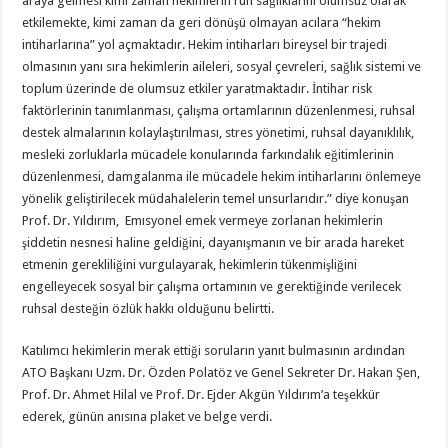
araya gelmesi kimi zaman hekimlerin ruh sağlıklarını olumsuz olarak
etkilemekte, kimi zaman da geri dönüşü olmayan acılara “hekim
intiharlarına” yol açmaktadır. Hekim intiharları bireysel bir trajedi
olmasının yanı sıra hekimlerin aileleri, sosyal çevreleri, sağlık sistemi ve
toplum üzerinde de olumsuz etkiler yaratmaktadır. İntihar risk
faktörlerinin tanımlanması, çalışma ortamlarının düzenlenmesi, ruhsal
destek almalarının kolaylaştırılması, stres yönetimi, ruhsal dayanıklılık,
mesleki zorluklarla mücadele konularında farkındalık eğitimlerinin
düzenlenmesi, damgalanma ile mücadele hekim intiharlarını önlemeye
yönelik geliştirilecek müdahalelerin temel unsurlarıdır.” diye konuşan
Prof. Dr. Yıldırım, Emısyonel emek vermeye zorlanan hekimlerin
şiddetin nesnesi haline geldiğini, dayanışmanın ve bir arada hareket
etmenin gerekliliğini vurgulayarak, hekimlerin tükenmişliğini
engelleyecek sosyal bir çalışma ortamının ve gerektiğinde verilecek
ruhsal desteğin özlük hakkı olduğunu belirtti.
Katılımcı hekimlerin merak ettiği soruların yanıt bulmasının ardından
ATO Başkanı Uzm. Dr. Özden Polatöz ve Genel Sekreter Dr. Hakan Şen,
Prof. Dr. Ahmet Hilal ve Prof. Dr. Ejder Akgün Yıldırım’a teşekkür
ederek, günün anısına plaket ve belge verdi.