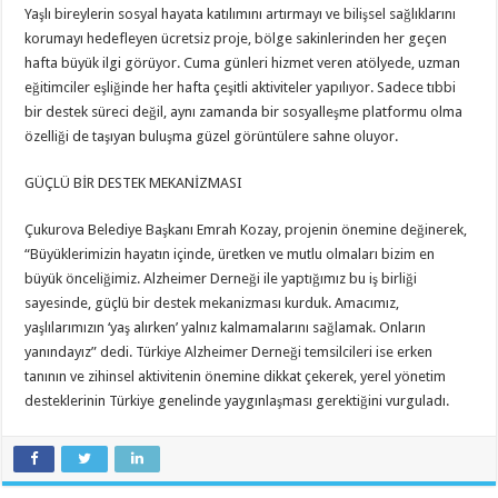
Yaşlı bireylerin sosyal hayata katılımını artırmayı ve bilişsel sağlıklarını
korumayı hedefleyen ücretsiz proje, bölge sakinlerinden her geçen
hafta büyük ilgi görüyor. Cuma günleri hizmet veren atölyede, uzman
eğitimciler eşliğinde her hafta çeşitli aktiviteler yapılıyor. Sadece tıbbi
bir destek süreci değil, aynı zamanda bir sosyalleşme platformu olma
özelliği de taşıyan buluşma güzel görüntülere sahne oluyor.
GÜÇLÜ BİR DESTEK MEKANİZMASI
Çukurova Belediye Başkanı Emrah Kozay, projenin önemine değinerek,
“Büyüklerimizin hayatın içinde, üretken ve mutlu olmaları bizim en
büyük önceliğimiz. Alzheimer Derneği ile yaptığımız bu iş birliği
sayesinde, güçlü bir destek mekanizması kurduk. Amacımız,
yaşlılarımızın ‘yaş alırken’ yalnız kalmamalarını sağlamak. Onların
yanındayız” dedi. Türkiye Alzheimer Derneği temsilcileri ise erken
tanının ve zihinsel aktivitenin önemine dikkat çekerek, yerel yönetim
desteklerinin Türkiye genelinde yaygınlaşması gerektiğini vurguladı.