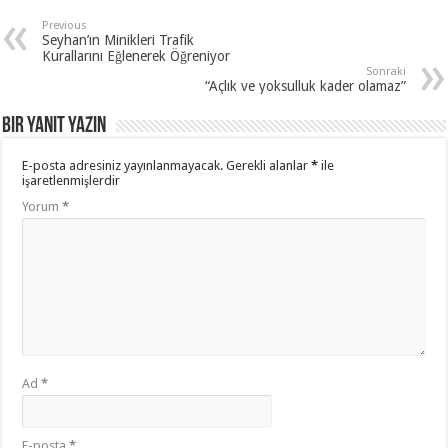
Previous
Seyhan’ın Minikleri Trafik
Kurallarını Eğlenerek Öğreniyor
Sonraki
“Açlık ve yoksulluk kader olamaz”
Bir yanıt yazın
E-posta adresiniz yayınlanmayacak.
Gerekli alanlar
*
ile
işaretlenmişlerdir
Yorum
*
Ad
*
E-posta
*