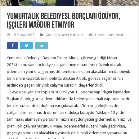
Yumurtalık Belediyesi, borçları ödüyor,
işçileri mağdur etmiyor
19 Şubat 2025
Gündem
,
Yerel Haberler
Leave a comment
Yumurtalık Belediye Başkanı Erdinç Altıok, göreve geldiği Nisan
2024’ten bu yana belediye çalışanlarının maaşlarını düzenli olarak
ödemenin yanı sıra, geçmiş dönemlerden kalan alacaklarının da büyük
bir kısmını kapattıklarını belirtti. Başkan Altıok, göreve seçilmesinin
ardından geçen bir yıllık çalışma sürecini değerlendirdi.
12 ayda çalışanlara toplam 100 milyon TL ödeme yapıldığını kaydeden
Başkan Altıok, görevi devraldıklarında belediyenin mali yapısının ciddi
bir çıkmaz içinde olduğunu vurgulayarak, “Göreve geldiğimizde
çalışanlarımızın maddi durumları oldukça kötüydü. Yaklaşık 10 yıldır
tam maaş alamayan personelimizin mağduriyetini gidermek için hızlı ve
planlı bir çalışma yürüttük. Maaş ödemelerini düzenli hale getirirken,
geçmişten biriken alacaklara yönelik de sürekli ödemeler yaparak bu