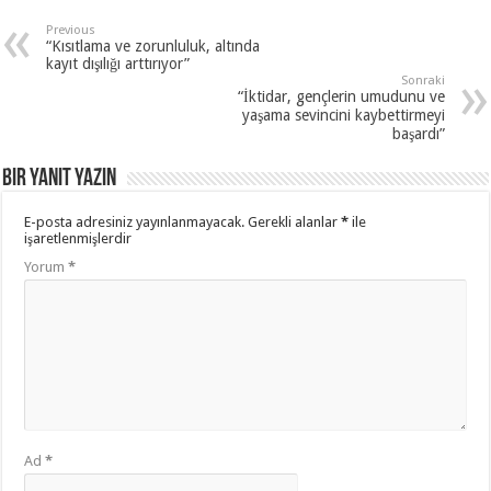
Previous
“Kısıtlama ve zorunluluk, altında
kayıt dışılığı arttırıyor”
Sonraki
“İktidar, gençlerin umudunu ve
yaşama sevincini kaybettirmeyi
başardı”
Bir yanıt yazın
E-posta adresiniz yayınlanmayacak.
Gerekli alanlar
*
ile
işaretlenmişlerdir
Yorum
*
Ad
*