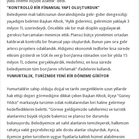
yükü önemli ölçüde azalttık” dedi.
“KONTROLLÜ BİR FİNANSAL YAPI OLUŞTURDUK”
Belediyenin mali tablosunun devralındığında gelir-gider dengesizliği
yaşadığını belirten Başkan Altıok, “Aylık giderimiz, gelirimizin yaklaşık 3
milyon TL üzerindeydi. Öncelikle sıkı bir mali disiplin uygulayarak
gereksiz harcamaları minimize ettik. Plansız bütçe yönetimini ortadan
kaldırarak kontrollü bir finansal yapı oluşturduk. Bunun yanı sıra gelir
artırıcı projelere odaklandık. Aldığımız ekonomik tedbirler kısa sürede
etkisini gösterdi ve SGK ile vergi borçlarına istinaden son bir yılda 15
milyon TL ödeme gerçekleştirdik. Hedefimiz, en kısa sürede
belediyemizin tüm borçlarını sıfırlamak” ifadelerini kullandı.
YUMURTALIK, TURİZMDE YENİ BİR DÖNEME GİRİYOR
Yumurtalık’ın sahip olduğu doğal ve tarihi zenginliklerin uzun yıllardır
hak ettiği değeri görmediğine dikkat çeken Başkan Altıok, ilçeyi “Güney
Yıldızı”
markasıyla turizmin odak noktalarından biri haline getirmeyi
hedeflediklerini belirtti. “Göreve geldiğimizde sahillerimiz ve turistik
alanlarımız büyük ölçüde bakımsız ve plansız bir durumda
bulunuyordu. Belediyemize ait sahil alanlarını temizleyerek, halkımızın
rahatça vakit geçirebileceği aile dostu alanlar oluşturduk. Ayrıca,
ilçemize gelen turistlerin uygun fiyatlarla kaliteli hizmet alabilmesini