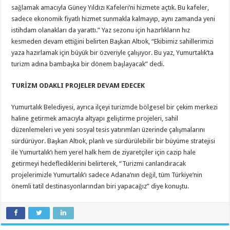
sağlamak amacıyla Güney Yıldızı Kafeleri’ni hizmete açtık. Bu kafeler,
sadece ekonomik fiyatlı hizmet sunmakla kalmayıp, aynı zamanda yeni
istihdam olanakları da yarattı.” Yaz sezonu için hazırlıkların hız
kesmeden devam ettiğini belirten Başkan Altıok, “Ekibimiz sahillerimizi
yaza hazırlamak için büyük bir özveriyle çalışıyor. Bu yaz, Yumurtalık’ta
turizm adına bambaşka bir dönem başlayacak” dedi.
TURİZM ODAKLI PROJELER DEVAM EDECEK
Yumurtalık Belediyesi, ayrıca ilçeyi turizmde bölgesel bir çekim merkezi
haline getirmek amacıyla altyapı geliştirme projeleri, sahil
düzenlemeleri ve yeni sosyal tesis yatırımları üzerinde çalışmalarını
sürdürüyor. Başkan Altıok, planlı ve sürdürülebilir bir büyüme stratejisi
ile Yumurtalık’ı hem yerel halk hem de ziyaretçiler için cazip hale
getirmeyi hedeflediklerini belirterek, “Turizmi canlandıracak
projelerimizle Yumurtalık’ı sadece Adana’nın değil, tüm Türkiye’nin
önemli tatil destinasyonlarından biri yapacağız” diye konuştu.