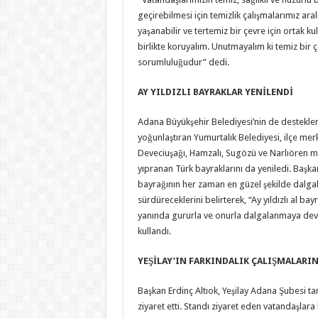
geçirebilmesi için temizlik çalışmalarımız ar
yaşanabilir ve tertemiz bir çevre için ortak ku
birlikte koruyalım. Unutmayalım ki temiz bir 
sorumluluğudur” dedi.
AY YILDIZLI BAYRAKLAR YENİLENDİ
Adana Büyükşehir Belediyesi’nin de destekleri
yoğunlaştıran Yumurtalık Belediyesi, ilçe merk
Deveciuşağı, Hamzalı, Sugözü ve Narlıören 
yıpranan Türk bayraklarını da yeniledi. Başkan
bayrağının her zaman en güzel şekilde dalgal
sürdüreceklerini belirterek, “Ay yıldızlı al bay
yanında gururla ve onurla dalgalanmaya dev
kullandı.
YEŞİLAY’IN FARKINDALIK ÇALIŞMALARI
Başkan Erdinç Altıok, Yeşilay Adana Şubesi ta
ziyaret etti. Standı ziyaret eden vatandaşlar