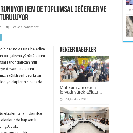
orunuyor hem de toplumsal değerler ve
6 
uşturuluyor
r
Leave a comment
Benzer Haberler
çenin her noktasına belediye
n bir çalışma yürüttüklerini
sal farkındalıktan milli
ye devam ettiklerini
z, sağlıklı ve huzurlu bir
lediye ekiplerinin sahada
Mahkum annelerin
feryadı yürek ağlattı…
7 Ağustos 2026
ü ekipleri tarafından ilçe
k alanlarında kapsamlı
dinç Altıok,
bir ortamda vakit