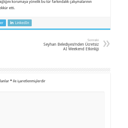
ağlığını korumaya yönelik bu tür farkındalık çalışmalarının
kür etti.
er
LinkedIn
Sonraki
Seyhan Belediyesi’nden Ücretsiz
AI Weekend Etkinliği
alanlar
*
ile işaretlenmişlerdir