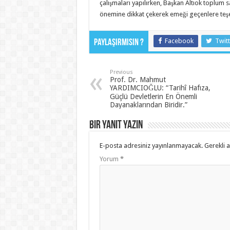
çalışmaları yapılırken, Başkan Altıok toplum s
önemine dikkat çekerek emeği geçenlere teşek
Facebook
Twitt
Paylaşırmısın ?
Previous
Prof. Dr. Mahmut
YARDIMCIOĞLU: “Tarihî Hafıza,
Güçlü Devletlerin En Önemli
Dayanaklarından Biridir.”
Bir yanıt yazın
E-posta adresiniz yayınlanmayacak.
Gerekli 
Yorum
*