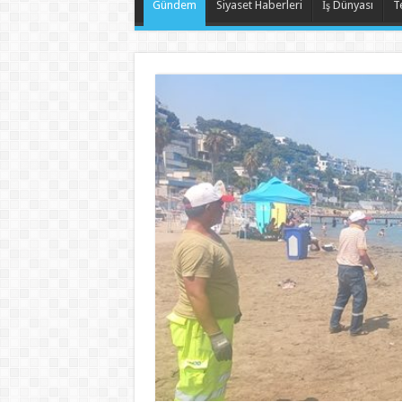
Gündem
Siyaset Haberleri
İş Dünyası
T