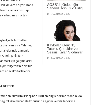
AOSB’de Geleceğin
alıksız devam ediyor. Daha
Sanayisi İçin Güç Birliği
llanım alanlarımızı hep
7 Ağustos 2026
çevre hepimizin ortak
yle ilçede hizmetleri
Kaybolan Gençlik,
ezinin yanı sıra Tahiriye,
Tutuklu Çocuklar ve
mahallelerinde zamanla
Sessiz Kalan Vicdanlar
 Altıok, şanlı Türk
6 Ağustos 2026
anması için çalışmalarını
rağımız ilçemizin dört bir
am edecek” ifadelerini
NA DESTEK
rafından Yumurtalık Plajı’nda kurulan bilgilendirme standını da
a bağımlılıkla mücadele konusunda eğitim ve bilgilendirme