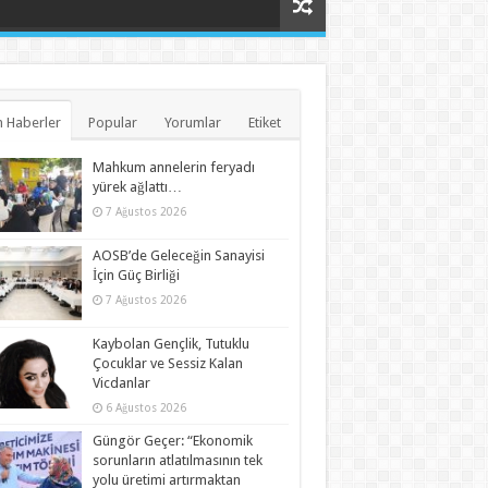
 Haberler
Popular
Yorumlar
Etiket
Mahkum annelerin feryadı
yürek ağlattı…
7 Ağustos 2026
AOSB’de Geleceğin Sanayisi
İçin Güç Birliği
7 Ağustos 2026
Kaybolan Gençlik, Tutuklu
Çocuklar ve Sessiz Kalan
Vicdanlar
6 Ağustos 2026
Güngör Geçer: “Ekonomik
sorunların atlatılmasının tek
yolu üretimi artırmaktan