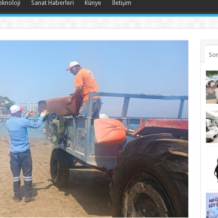
eknoloji
Sanat Haberleri
Künye
İletişim
Son