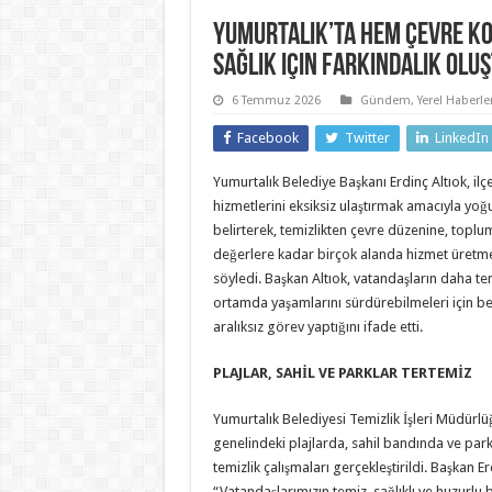
Yumurtalık’ta hem çevre k
sağlık için farkındalık ol
6 Temmuz 2026
Gündem
,
Yerel Haberle
Facebook
Twitter
LinkedIn
Yumurtalık Belediye Başkanı Erdinç Altıok, il
hizmetlerini eksiksiz ulaştırmak amacıyla yoğu
belirterek, temizlikten çevre düzenine, toplum
değerlere kadar birçok alanda hizmet üretme
söyledi. Başkan Altıok, vatandaşların daha temi
ortamda yaşamlarını sürdürebilmeleri için be
aralıksız görev yaptığını ifade etti.
PLAJLAR, SAHİL VE PARKLAR TERTEMİZ
Yumurtalık Belediyesi Temizlik İşleri Müdürlüğ
genelindeki plajlarda, sahil bandında ve par
temizlik çalışmaları gerçekleştirildi. Başkan Er
“Vatandaşlarımızın temiz, sağlıklı ve huzurlu 