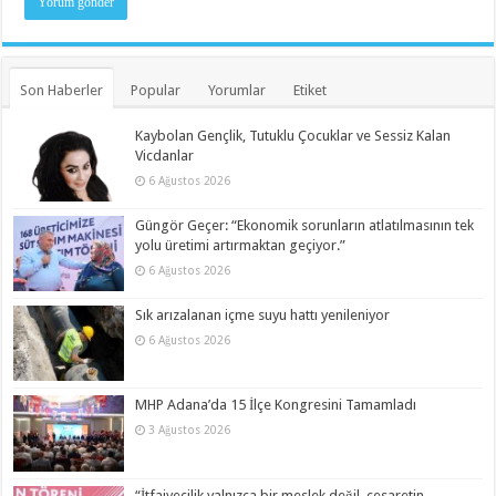
Son Haberler
Popular
Yorumlar
Etiket
Kaybolan Gençlik, Tutuklu Çocuklar ve Sessiz Kalan
Vicdanlar
6 Ağustos 2026
Güngör Geçer: “Ekonomik sorunların atlatılmasının tek
yolu üretimi artırmaktan geçiyor.”
6 Ağustos 2026
Sık arızalanan içme suyu hattı yenileniyor
6 Ağustos 2026
MHP Adana’da 15 İlçe Kongresini Tamamladı
3 Ağustos 2026
“İtfaiyecilik yalnızca bir meslek değil, cesaretin,