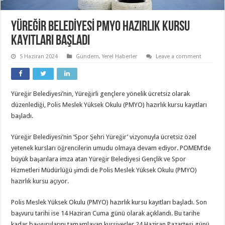
YÜREĞİR BELEDİYESİ PMYO HAZIRLIK KURSU
KAYITLARI BAŞLADI
5 Haziran 2024
Gündem
,
Yerel Haberler
Leave a comment
Yüreğir Belediyesi’nin, Yüreğirli gençlere yönelik ücretsiz olarak
düzenlediği, Polis Meslek Yüksek Okulu (PMYO) hazırlık kursu kayıtları
başladı.
Yüreğir Belediyesi’nin ‘Spor Şehri Yüreğir’ vizyonuyla ücretsiz özel
yetenek kursları öğrencilerin umudu olmaya devam ediyor. POMEM’de
büyük başarılara imza atan Yüreğir Belediyesi Gençlik ve Spor
Hizmetleri Müdürlüğü şimdi de Polis Meslek Yüksek Okulu (PMYO)
hazırlık kursu açıyor.
Polis Meslek Yüksek Okulu (PMYO) hazırlık kursu kayıtları başladı. Son
başvuru tarihi ise 14 Haziran Cuma günü olarak açıklandı. Bu tarihe
kadar başvurularını tamamlayan kursiyerler 24 Haziran Pazartesi günü