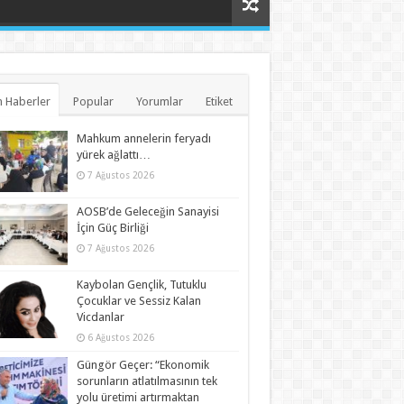
 Haberler
Popular
Yorumlar
Etiket
Mahkum annelerin feryadı
yürek ağlattı…
7 Ağustos 2026
AOSB’de Geleceğin Sanayisi
İçin Güç Birliği
7 Ağustos 2026
Kaybolan Gençlik, Tutuklu
Çocuklar ve Sessiz Kalan
Vicdanlar
6 Ağustos 2026
Güngör Geçer: “Ekonomik
sorunların atlatılmasının tek
yolu üretimi artırmaktan