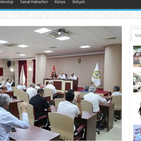
eknoloji
Sanat Haberleri
Künye
İletişim
Son