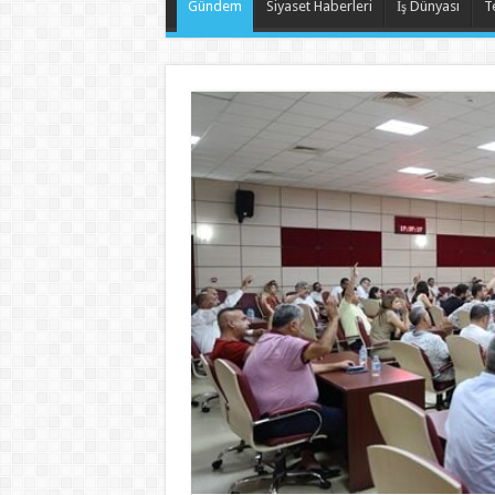
Gündem
Siyaset Haberleri
İş Dünyası
T