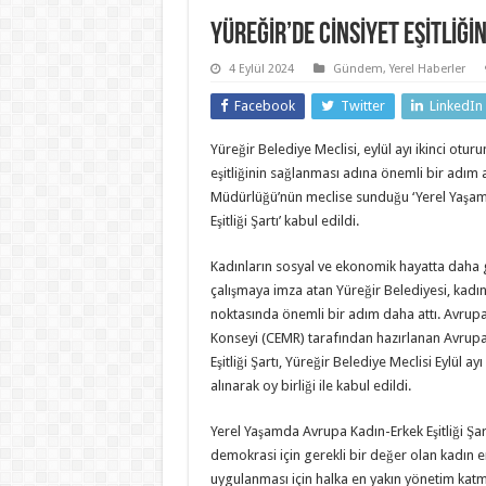
YÜREĞİR’DE CİNSİYET EŞİTLİ
4 Eylül 2024
Gündem
,
Yerel Haberler
Facebook
Twitter
LinkedIn
Yüreğir Belediye Meclisi, eylül ayı ikinci otu
eşitliğinin sağlanması adına önemli bir adım at
Müdürlüğü’nün meclise sunduğu ‘Yerel Yaşa
Eşitliği Şartı’ kabul edildi.
Kadınların sosyal ve ekonomik hayatta daha 
çalışmaya imza atan Yüreğir Belediyesi, kadın
noktasında önemli bir adım daha attı. Avrupa
Konseyi (CEMR) tarafından hazırlanan Avrup
Eşitliği Şartı, Yüreğir Belediye Meclisi Eylül
alınarak oy birliği ile kabul edildi.
Yerel Yaşamda Avrupa Kadın-Erkek Eşitliği Şar
demokrasi için gerekli bir değer olan kadın erke
uygulanması için halka en yakın yönetim katm