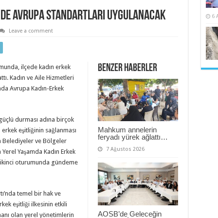
ĞİNDE AVRUPA STANDARTLARI UYGULANACAK
6 
Leave a comment
Benzer Haberler
rumunda, ilçede kadın erkek
tı. Kadın ve Aile Hizmetleri
mda Avrupa Kadın-Erkek
güçlü durması adına birçok
Mahkum annelerin
 erkek eşitliğinin sağlanması
feryadı yürek ağlattı…
 Belediyeler ve Bölgeler
7 Ağustos 2026
a Yerel Yaşamda Kadın Erkek
 ayı ikinci oturumunda gündeme
tı’nda temel bir hak ve
k eşitliği ilkesinin etkili
AOSB’de Geleceğin
anı olan yerel yönetimlerin