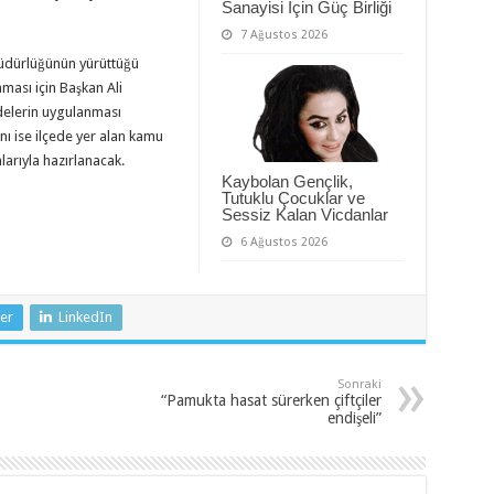
Sanayisi İçin Güç Birliği
7 Ağustos 2026
Müdürlüğünün yürüttüğü
ması için Başkan Ali
delerin uygulanması
nı ise ilçede yer alan kamu
mlarıyla hazırlanacak.
Kaybolan Gençlik,
Tutuklu Çocuklar ve
Sessiz Kalan Vicdanlar
6 Ağustos 2026
er
LinkedIn
Sonraki
“Pamukta hasat sürerken çiftçiler
endişeli”