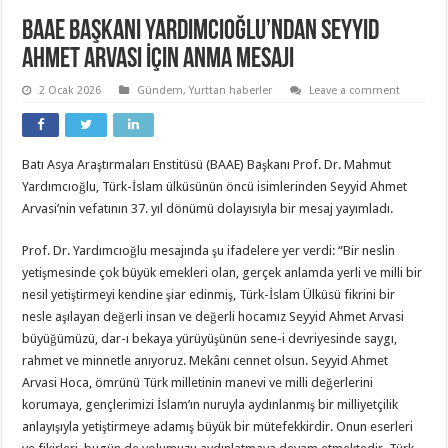
BAAE Başkanı Yardımcıoğlu’ndan Seyyid
Ahmet Arvasi İçin Anma Mesajı
2 Ocak 2026
Gündem
,
Yurttan haberler
Leave a comment
Batı Asya Araştırmaları Enstitüsü (BAAE) Başkanı Prof. Dr. Mahmut
Yardımcıoğlu, Türk-İslam ülküsünün öncü isimlerinden Seyyid Ahmet
Arvasi’nin vefatının 37. yıl dönümü dolayısıyla bir mesaj yayımladı.
Prof. Dr. Yardımcıoğlu mesajında şu ifadelere yer verdi: “Bir neslin
yetişmesinde çok büyük emekleri olan, gerçek anlamda yerli ve milli bir
nesil yetiştirmeyi kendine şiar edinmiş, Türk-İslam Ülküsü fikrini bir
nesle aşılayan değerli insan ve değerli hocamız Seyyid Ahmet Arvasi
büyüğümüzü, dar-ı bekaya yürüyüşünün sene-i devriyesinde saygı,
rahmet ve minnetle anıyoruz. Mekânı cennet olsun. Seyyid Ahmet
Arvasi Hoca, ömrünü Türk milletinin manevi ve milli değerlerini
korumaya, gençlerimizi İslam’ın nuruyla aydınlanmış bir milliyetçilik
anlayışıyla yetiştirmeye adamış büyük bir mütefekkirdir. Onun eserleri