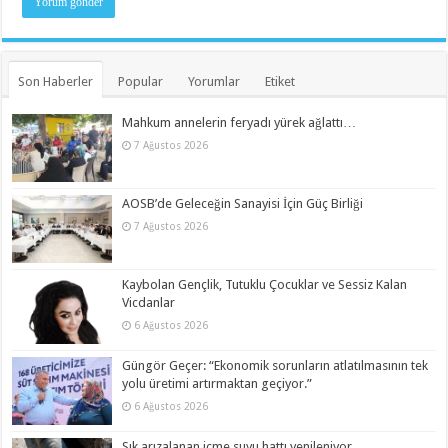
Son Haberler
Popular
Yorumlar
Etiket
Mahkum annelerin feryadı yürek ağlattı…
7 Ağustos 2026
AOSB’de Geleceğin Sanayisi İçin Güç Birliği
7 Ağustos 2026
Kaybolan Gençlik, Tutuklu Çocuklar ve Sessiz Kalan
Vicdanlar
6 Ağustos 2026
Güngör Geçer: “Ekonomik sorunların atlatılmasının tek
yolu üretimi artırmaktan geçiyor.”
6 Ağustos 2026
Sık arızalanan içme suyu hattı yenileniyor