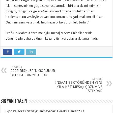
ve fikirleri, bugün de yolumuzu aydınlatmaya devam etmektedir. Türk-
İslam sentezinin en güçlü savunucularından biri olarak, milletimizin
birliğini, dirliğini ve geleceğini şekillendirmede unutulmaz izler
bırakmıştır. Bu vesileyle, Arvasi Hocamızın ruhu şad, makamı ali olsun.
Onun mirasını yaşatmak, hepimizin ortak sorumluluğudur.”
Prof. Dr. Mahmut Yardımcıoğlu, mesajını Arvasi’nin fikirlerinin
günümüzde daha da önem kazandığını vurgulayarak tamamladı.
Previous
2025 RİSKLERİN GÖRÜNÜR
OLDUĞU BİR YIL OLDU
Sonraki
İNŞAAT SEKTÖRÜNDEN YENİ
YILA NET MESAJ: ÇÖZÜM VE
İSTİKRAR
Bir yanıt yazın
E-posta adresiniz yayınlanmayacak.
Gerekli alanlar
*
ile