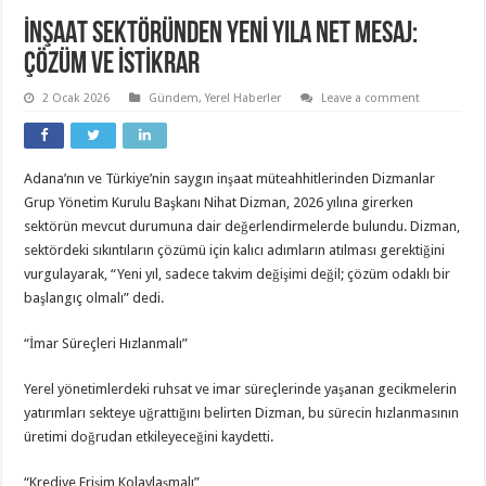
İNŞAAT SEKTÖRÜNDEN YENİ YILA NET MESAJ:
ÇÖZÜM VE İSTİKRAR
2 Ocak 2026
Gündem
,
Yerel Haberler
Leave a comment
Adana’nın ve Türkiye’nin saygın inşaat müteahhitlerinden Dizmanlar
Grup Yönetim Kurulu Başkanı Nihat Dizman, 2026 yılına girerken
sektörün mevcut durumuna dair değerlendirmelerde bulundu. Dizman,
sektördeki sıkıntıların çözümü için kalıcı adımların atılması gerektiğini
vurgulayarak, “Yeni yıl, sadece takvim değişimi değil; çözüm odaklı bir
başlangıç olmalı” dedi.
“İmar Süreçleri Hızlanmalı”
Yerel yönetimlerdeki ruhsat ve imar süreçlerinde yaşanan gecikmelerin
yatırımları sekteye uğrattığını belirten Dizman, bu sürecin hızlanmasının
üretimi doğrudan etkileyeceğini kaydetti.
“Krediye Erişim Kolaylaşmalı”