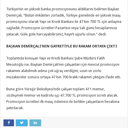
Türkiye’nin en yüksek banka promosyonunu aldıklarını belirten Başkan
Demirçalı, “Bütün imkânları zorladık, Türkiye genelinde en yüksek maaş
promosyonu olarak Yapı ve Kredi Bankası ile 47 bin 700 TL için anlaşma
sağladık. Promosyon ücretleri Pazartesi veya Salı günü hesaplarınıza
yatacak. Güle güle harcayabilirsiniz, hayırlı uğurlu olsun.” dedi.
BAŞKAN DEMİRÇALI’NIN GAYRETİYLE BU RAKAM ORTAYA ÇIKTI
Toplantıda konuşan Yapı ve Kredi Bankası Şube Müdürü Fatih
Mesutoğlu ise, Başkan Demirçalı’nın çalışanları için mevcut promosyon
rakamını alabilmek adına çok uğraş verdiğini, uzun ve zorlu
müzakereler sonucu ortaya 47 bin 700 liralık rakamın çıktığını ifade etti.
Buna göre Yüreğir Belediyesi’nde çalışan toplam 411 memur,
sözleşmeli memur ve kadrolu işçi 47.700 TL promosyon ücreti alacak.
Promosyon ücretleri ilk maaş ödemesi ile birlikte çalışanların hesabına
yatırılacak.