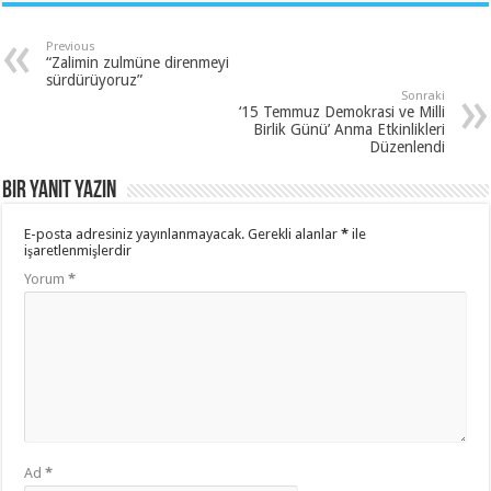
Previous
“Zalimin zulmüne direnmeyi
sürdürüyoruz”
Sonraki
‘15 Temmuz Demokrasi ve Milli
Birlik Günü’ Anma Etkinlikleri
Düzenlendi
Bir yanıt yazın
E-posta adresiniz yayınlanmayacak.
Gerekli alanlar
*
ile
işaretlenmişlerdir
Yorum
*
Ad
*