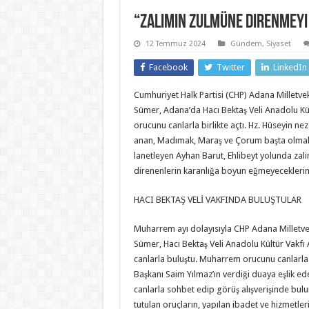
“Zalimin zulmüne direnmey
12 Temmuz 2024
Gündem
,
Siyaset
Facebook
Twitter
LinkedIn
Cumhuriyet Halk Partisi (CHP) Adana Milletve
Sümer, Adana’da Hacı Bektaş Veli Anadolu K
orucunu canlarla birlikte açtı. Hz. Hüseyin ne
anan, Madımak, Maraş ve Çorum başta olmak 
lanetleyen Ayhan Barut, Ehlibeyt yolunda zal
direnenlerin karanlığa boyun eğmeyeceklerini
HACI BEKTAŞ VELİ VAKFINDA BULUŞTULAR
Muharrem ayı dolayısıyla CHP Adana Milletve
Sümer, Hacı Bektaş Veli Anadolu Kültür Vakfı
canlarla buluştu. Muharrem orucunu canlarla b
Başkanı Saim Yılmaz’ın verdiği duaya eşlik ed
canlarla sohbet edip görüş alışverişinde bul
tutulan oruçların, yapılan ibadet ve hizmetle