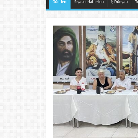
Gündem
Siyaset Haberleri
İş Dünyası
T