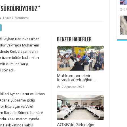
i sürdürüyoruz”
6 
Leave a comment
Benzer Haberler
kili Ayhan Barut ve Orhan
ültür Vakfı’nda Muharrem
zdinde Kerbela şehitlerini
üzere bütün katliamları
imin zulmüne karşı
 söyledi.
Mahkum annelerin
feryadı yürek ağlattı…
7 Ağustos 2026
killeri Ayhan Barut ve Orhan
 Adana Şubesi’ne gidip
irlikte açan ve Vakıf
en Barut ile Sümer, bir süre
undu. Yas-ı matem ayında
AOSB’de Geleceğin
rin Hakk katında kabul