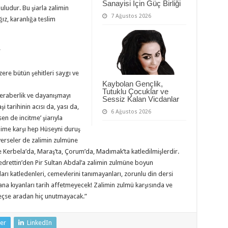
Sanayisi İçin Güç Birliği
ludur. Bu şiarla zalimin
7 Ağustos 2026
z, karanlığa teslim
”
ere bütün şehitleri saygı ve
Kaybolan Gençlik,
Tutuklu Çocuklar ve
beraberlik ve dayanışmayı
Sessiz Kalan Vicdanlar
 tarihinin acısı da, yası da,
6 Ağustos 2026
en de incitme’ şiarıyla
lime karşı hep Hüseyni duruş
n verseler de zalimin zulmüne
Kerbela’da, Maraş’ta, Çorum’da, Madımak’ta katledilmişlerdir.
edrettin’den Pir Sultan Abdal’a zalimin zulmüne boyun
rı katledenleri, cemevlerini tanımayanları, zorunlu din dersi
cana kıyanları tarih affetmeyecek! Zalimin zulmü karşısında ve
geçse aradan hiç unutmayacak.”
er
LinkedIn