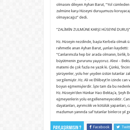
olmasını dileyen Ayhan Barut, “Yol cümleden u
zulmüne karşı Hüseyni duruşumuzu koruyacağı
olmayacağız” dedi.
“ZALİMİN ZULMÜNE KARŞI HÜSEYNİ DURUŞ
Hz. Hüseyin nezdinde, başta Kerbela olmak üz
rahmetle anan Ayhan Barut, şunları kaydetti:
“Canlarımızla hep bir arada olmanın, birlik, 
büyütmenin gururunu yaşıyoruz. Alevi – Bektaşi
matemi de çok fazla ne yazık ki. Çünkü, ‘İncins
yürüyenler, yolu her şeyden üstün tutanlar za
sergilemiştir. Hz. Ali ve Ehlibeyt’in izinde ca
boyun eğmemişlerdir. İşte tam da bu nedenle 
Hz. Hüseyin’den Hünkar Hacı Bektaş’a, Şeyh B
eğmeyenlerin yolu engellenemeyecektir. Canla
dayatanları, ayrımcılık ve kötülük yapanları, 
mazlumun yanında saf tutanlar binlerce yıl 
Facebook
Twitt
Paylaşırmısın ?