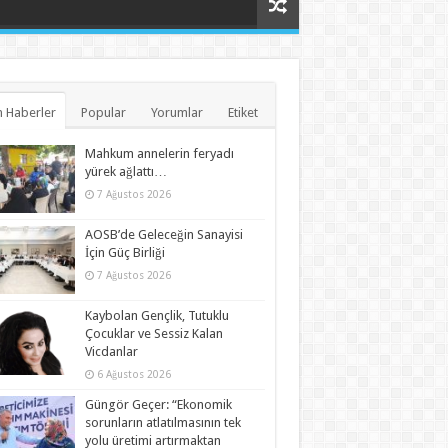
 Haberler
Popular
Yorumlar
Etiket
Mahkum annelerin feryadı
yürek ağlattı…
7 Ağustos 2026
AOSB’de Geleceğin Sanayisi
İçin Güç Birliği
7 Ağustos 2026
Kaybolan Gençlik, Tutuklu
Çocuklar ve Sessiz Kalan
Vicdanlar
6 Ağustos 2026
Güngör Geçer: “Ekonomik
sorunların atlatılmasının tek
yolu üretimi artırmaktan