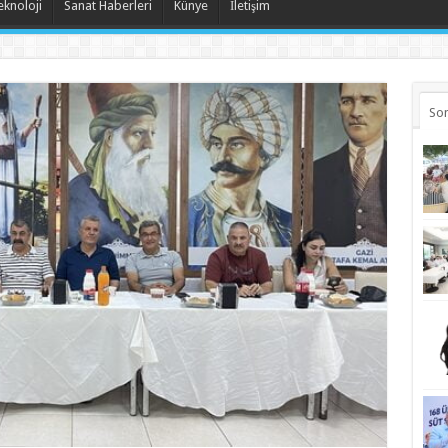
eknoloji
Sanat Haberleri
Künye
İletişim
Son