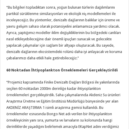
“Bu bilgileri topladıktan sonra, yoğun bulunan türlerin dağılımlarını
partikül sürüklenme simülasyonları ve ekolojik niş modellemeleri ile
inceleyeceğiz. Bu yöntemler, denizaltı dağlarının balıklar için üreme ve
yavru gelişim sahası olarak potansiyelini anlamamıza yardımcı olacak.
Ayrıca, yaptığımız modeller iklim değişikliklerinin bu bölgedeki canlıları
nasıl etkileyebileceğine dair önemli ipuçları sunacak ve gelecekte
yapılacak çalışmalar için sağlam bir altyapı oluşturacak. Bu sayede,
denizaltı dağlarının ekosistemdeki rolünü daha iyi anlayacak ve koruma
çabalarımızı daha etkili hale getirebileceğiz.”
60 Noktadan İhtiyoplankton Örneklemeleri Gerçekleştirildi
“Projemiz kapsamında Finike Denizaltı Dağları Bölgesi ile yakınlarında
seçilen 60 noktadan 2000m derinliğe kadar ihtiyoplankton
örneklemeleri gerçekleştirdik. Saha çalışmalarında Akdeniz Su ürünleri
Araştırma Üretme ve Eğitim Enstitüsü Müdürlüğü bünyesinde yer alan
AKDENİZ ARAŞTIRMA 1 isimli araştırma gemisi kullanıldı. Bu
örneklemeler esnasında Bongo Net adı verilen bir ihtiyoplankton
örnekleyicinin yanı sıra, yumurta ve larvaların su kolonunda hangi
derinliklerde yaşadığını belirlemek amacıyla EKapNet adını verdiğimiz