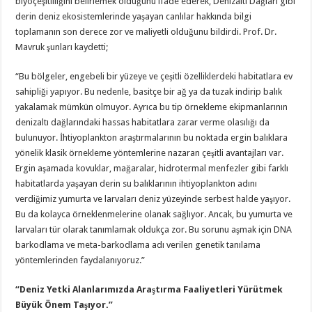
biyoçeşitliliğini belirlemek olduğunu ifade ederek, Denizaltı Dağları gibi
derin deniz ekosistemlerinde yaşayan canlılar hakkında bilgi
toplamanın son derece zor ve maliyetli olduğunu bildirdi. Prof. Dr.
Mavruk şunları kaydetti;
“Bu bölgeler, engebeli bir yüzeye ve çeşitli özelliklerdeki habitatlara ev
sahipliği yapıyor. Bu nedenle, basitçe bir ağ ya da tuzak indirip balık
yakalamak mümkün olmuyor. Ayrıca bu tip örnekleme ekipmanlarının
denizaltı dağlarındaki hassas habitatlara zarar verme olasılığı da
bulunuyor. İhtiyoplankton araştırmalarının bu noktada ergin balıklara
yönelik klasik örnekleme yöntemlerine nazaran çeşitli avantajları var.
Ergin aşamada kovuklar, mağaralar, hidrotermal menfezler gibi farklı
habitatlarda yaşayan derin su balıklarının ihtiyoplankton adını
verdiğimiz yumurta ve larvaları deniz yüzeyinde serbest halde yaşıyor.
Bu da kolayca örneklenmelerine olanak sağlıyor. Ancak, bu yumurta ve
larvaları tür olarak tanımlamak oldukça zor. Bu sorunu aşmak için DNA
barkodlama ve meta-barkodlama adı verilen genetik tanılama
yöntemlerinden faydalanıyoruz.”
“Deniz Yetki Alanlarımızda Araştırma Faaliyetleri Yürütmek
Büyük Önem Taşıyor.”