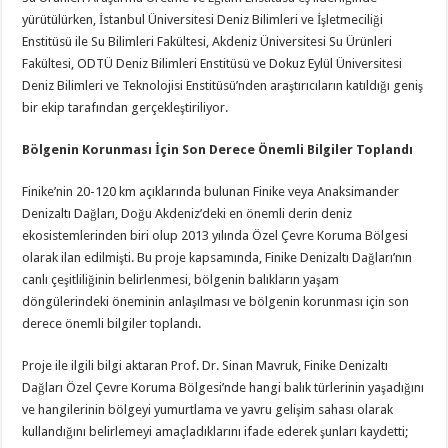
yürütülürken, İstanbul Üniversitesi Deniz Bilimleri ve İşletmeciliği
Enstitüsü ile Su Bilimleri Fakültesi, Akdeniz Üniversitesi Su Ürünleri
Fakültesi, ODTÜ Deniz Bilimleri Enstitüsü ve Dokuz Eylül Üniversitesi
Deniz Bilimleri ve Teknolojisi Enstitüsü’nden araştırıcıların katıldığı geniş
bir ekip tarafından gerçekleştiriliyor.
Bölgenin Korunması İçin Son Derece Önemli Bilgiler Toplandı
Finike’nin 20-120 km açıklarında bulunan Finike veya Anaksimander
Denizaltı Dağları, Doğu Akdeniz’deki en önemli derin deniz
ekosistemlerinden biri olup 2013 yılında Özel Çevre Koruma Bölgesi
olarak ilan edilmişti. Bu proje kapsamında, Finike Denizaltı Dağları’nın
canlı çeşitliliğinin belirlenmesi, bölgenin balıkların yaşam
döngülerindeki öneminin anlaşılması ve bölgenin korunması için son
derece önemli bilgiler toplandı.
Proje ile ilgili bilgi aktaran Prof. Dr. Sinan Mavruk, Finike Denizaltı
Dağları Özel Çevre Koruma Bölgesi’nde hangi balık türlerinin yaşadığını
ve hangilerinin bölgeyi yumurtlama ve yavru gelişim sahası olarak
kullandığını belirlemeyi amaçladıklarını ifade ederek şunları kaydetti;