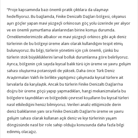
“Proje kapsamında bazı önemli pratik çıktılara da ulaşmayı
hedefliyoruz. Bu bağlamda, Finike Denizaltı Dağları bölgesi, okyanus
aşırı göçler yapan mavi yüzgeçli orkinosun göç yolu üzerinde yer alıyor
ve en önemli yumurtlama alanlarından birine komşu durumda.
Örneklemelerimizde albakor ve mavi yüzgeçli orkinos gibi açık deniz
türlerinin de bu bölgeyi üreme alanı olarak kullandığını tespit etmiş
bulunuyoruz. Bu bilgi, türlerin yönetimi için çok önemli, çünkü bu
türlerin stok büyüklüklerini larval bolluk durumlarına göre belirliyoruz.
Ayrıca, bölgenin çok sayıda kıyısal balık türü için üreme ve yavru gelişim
sahası oluşturma potansiyeli de yüksek. Daha önce Türk Deniz
Araştırmaları Vakfı ile birlikte yaptığımız çalışmada kıyısal türlere ait
larvalarla da karşılaştık. Ancak bu türlerin Finike Denizaltı Dağları’na
doğru bir üreme göçü yapıp yapmadıkları, hangi mekanizmalarla bu
bölgelere taşındıkları ve bölgedeki çevresel koşulların bu kıyısal türleri
nasıl etkilediğini henüz bilmiyoruz. Verileri analiz ettiğimizde derin
deniz balıklarının yanı sıra Finike Denizaltı Dağları’nı üreme ve yavru
gelişim sahası olarak kullanan açık deniz ve kıyı türlerinin yaşam
döngüsünde nasıl bir role sahip olduğu konusunda daha fazla bilgi
edinmiş olacağız.