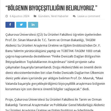
“Bölgenin Biyoçeşitliliğini Belirliyoruz.”
6 Ağustos 2024
Gündem
,
Yerel Haberler
Leave a comment
Çukurova Üniversitesi (ÇÜ) Su Ürünleri Fakültesi öğretim üyelerinden
Prof. Dr. Sinan Mavruk ile T.C. Tarım ve Orman Bakanlığı, TAGEM
Akdeniz Su Ürünleri Araştırma Üretme ve Eğitim Enstitüsü’nden Dr. F.
Banu Yalım’ın yürütücülüğünü yaptığı ve TÜBİTAK-TAGEM 1003 ortak
çağrısı kapsamında desteklenen “Finike Denizaltı Dağları Bölgesi’nin
İhtiyoplankton Topluluklarının Araştırılması” isimli projenin saha
çalışmaları başarıyla tamamlandı. Doğu Akdeniz’deki en önemli derin
deniz ekosistemlerinden biri olan Finike Denizaltı Dağları’nın Ülkemizin
deniz yetki alanı içerisinde yer aldığını belirten Prof. Dr. Mavruk, “Mavi
Vatanda başarıyla gerçekleştirdiğimiz biyoçeşitlilik araştırması bölgenin
korunması için son derece önemli bilgiler sağlayacak.” dedi.
Proje, Çukurova Üniversitesi Su Ürünleri Fakültesi ile Tarım ve Orman
Bakanlığı Tarımsal Araştırmalar ve Politikalar Genel Müdürlüğü Akdeniz
Su Ürünleri Araştırma Üretme ve Eğitim Enstitüsü eş liderliğinde