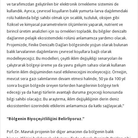
ve tarafımızdan geliştirilen bir elektronik örnekleme sistemini de
kullandık. Ayrıca, çevresel koşulların balık yumurta-larva dağılımındaki
rolü hakkında bilgi sahibi olmak için sıcaklık, tuzluluk, oksijen gibi
fiziksel ve kimyasal parametrelerin ölçümlerini yaparak, nutrient ve
birincil üretim analizleri için su örnekleri topladık. Bu bilgiler denizaltı
dağlarının pelajik ekosistemdeki rolünü anlamamıza yardımcı olacak.
Projemizde, Finike Denizaltı Dağları bölgesinde yoğun olarak bulunan
balık larvalarının dağılımlarını çevresel koşullara bağlı olarak
modelleyeceğiz. Bu modelleri, çeşitli iklim değişikliği senaryoları ile
çalıştırarak bölgeyi üreme ya da yavru gelişim sahası olarak kullanan
türlerin iklim değişiminden nasıl etkileneceğini inceleyeceğiz. Örneğin,
mevcut sera gazı salımlarının devam etmesi halinde, 50 ya da 100 yıl
sonra bugün bölgede üreyen türlerden hangilerinin bölgeyi terk
edeceği ya da hangi türlerin avantajlı duruma geçeceği konusunda
bilgi sahibi olacağız. Bu araştırma, iklim değişikliğinin derin deniz
ekosistemleri üzerindeki etkilerini anlamamıza da katkı sağlayacak.”
“Bölgenin Biyoçeşitliliğini Belirliyoruz.”
Pof. Dr. Mavruk projenin bir diğer amacının da bölgenin balık