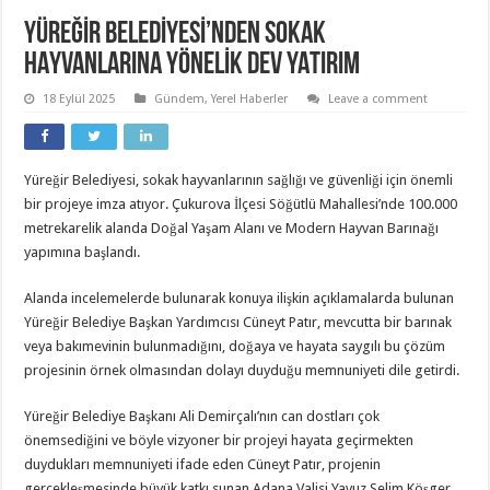
YÜREĞİR BELEDİYESİ’NDEN SOKAK
HAYVANLARINA YÖNELİK DEV YATIRIM
18 Eylül 2025
Gündem
,
Yerel Haberler
Leave a comment
Yüreğir Belediyesi, sokak hayvanlarının sağlığı ve güvenliği için önemli
bir projeye imza atıyor. Çukurova İlçesi Söğütlü Mahallesi’nde 100.000
metrekarelik alanda Doğal Yaşam Alanı ve Modern Hayvan Barınağı
yapımına başlandı.
Alanda incelemelerde bulunarak konuya ilişkin açıklamalarda bulunan
Yüreğir Belediye Başkan Yardımcısı Cüneyt Patır, mevcutta bir barınak
veya bakımevinin bulunmadığını, doğaya ve hayata saygılı bu çözüm
projesinin örnek olmasından dolayı duyduğu memnuniyeti dile getirdi.
Yüreğir Belediye Başkanı Ali Demirçalı’nın can dostları çok
önemsediğini ve böyle vizyoner bir projeyi hayata geçirmekten
duydukları memnuniyeti ifade eden Cüneyt Patır, projenin
gerçekleşmesinde büyük katkı sunan Adana Valisi Yavuz Selim Köşger