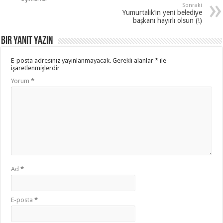
Sonraki
Yumurtalık’ın yeni belediye
başkanı hayırlı olsun (!)
Bir yanıt yazın
E-posta adresiniz yayınlanmayacak.
Gerekli alanlar
*
ile
işaretlenmişlerdir
Yorum
*
Ad
*
E-posta
*